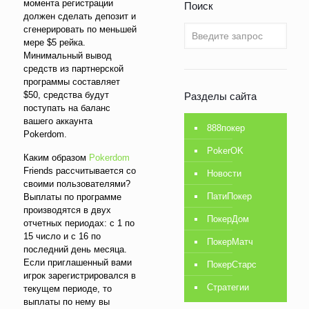
момента регистрации
Поиск
должен сделать депозит и
сгенерировать по меньшей
мере $5 рейка.
Минимальный вывод
средств из партнерской
программы составляет
$50, средства будут
Разделы сайта
поступать на баланс
вашего аккаунта
888покер
Pokerdom.
PokerOK
Каким образом
Pokerdom
Friends рассчитывается со
Новости
своими пользователями?
ПатиПокер
Выплаты по программе
производятся в двух
ПокерДом
отчетных периодах: с 1 по
15 число и с 16 по
ПокерМатч
последний день месяца.
Если приглашенный вами
ПокерСтарс
игрок зарегистрировался в
Стратегии
текущем периоде, то
выплаты по нему вы