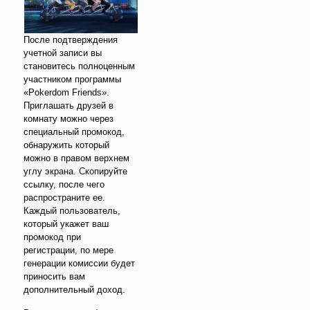
После подтверждения
учетной записи вы
становитесь полноценным
участником программы
«Pokerdom Friends».
Приглашать друзей в
комнату можно через
специальный промокод,
обнаружить который
можно в правом верхнем
углу экрана. Скопируйте
ссылку, после чего
распространите ее.
Каждый пользователь,
который укажет ваш
промокод при
регистрации, по мере
генерации комиссии будет
приносить вам
дополнительный доход.