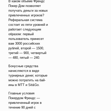
В каком объеме Френдс
Покер Дом позволяет
получать деньги за новых
привлеченных игроков?
Реферальная система
состоит из пяти уровней и
работает следующим
образом: первый
пользователь принесет
вам 3000 российских
рублей, второй — 1500,
третий — 900, четвертый
— 480, пятый — 240.
Бонусные средства
начисляются в виде
турнирных денег, которые
можно потратить на бай-
ины в МТТ и Sit&Go.
Главные условия
Покердом Френдс —
привлеченный игрок в
течение 90 дней с