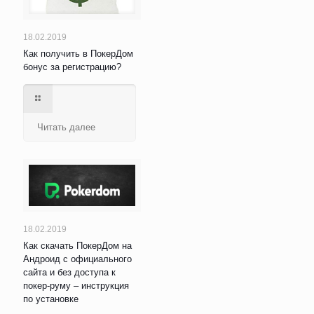
18.02.2019
Как получить в ПокерДом
бонус за регистрацию?
Читать далее
18.02.2019
Как скачать ПокерДом на
Андроид с официального
сайта и без доступа к
покер-руму – инструкция
по установке