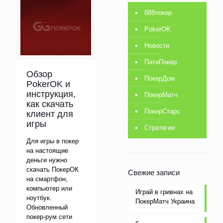
888покер
PokerOK
Новости
ПатиПокер
Обзор
ПокерДом
PokerOK и
инструкция,
ПокерМатч
как скачать
ПокерСтарс
клиент для
игры
Стратегии
Для игры в покер
на настоящие
деньги нужно
скачать ПокерОК
Свежие записи
на смартфон,
компьютер или
Играй в гривнах на
ноутбук.
ПокерМатч Украина
Обновленный
покер-рум сети