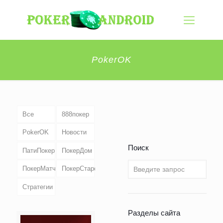
PokerOK
Все
888покер
PokerOK
Новости
Поиск
ПатиПокер
ПокерДом
ПокерМатч
ПокерСтарс
Стратегии
Разделы сайта