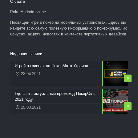
О сайте
PokerAndroid.online
Посвящен игре в покер на мобильных устройствах. Здесь вы
найдете всю самую полезную информацию о покер-румах, их
бонусах, акциях, новостях в контексте портативных девайсов.
Недавние записи
Играй в гривнах на ПокерМатч Украина
28.04.2021
0
Где взять актуальный промокод ПокерОк в
2021 году
0
15.03.2021