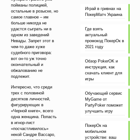
пойманы полицией,
Играй в гривнах на
остальные в розыске, но
ПокерМатч Украина
самое главное – им
больше никогда не
Где взять
удастся сыграть ни в
актуальный
одном из заведений
промокод ПокерОк в
Невады. Запрет этот в
2021 году
чем-то даже хуже
судебного приговора:
вот он-то уж точно
Обзор PokerOK и
окончательный и
инструкция, как
обжалованию не
скачать клиент для
подлежит.
игры
Интересно, что среди
трех с половиной
Обучающий сервис
десятков личностей,
MyGame от
фигурирующих в
PartyPoker поможет
«Черной книге», всего
улучшить игру
одна женщина. Попасть
в игнор-лист
ПокерОк на
«посчастливилось»
мобильном
некой Сандре Вассаро,
устройстве: ваш