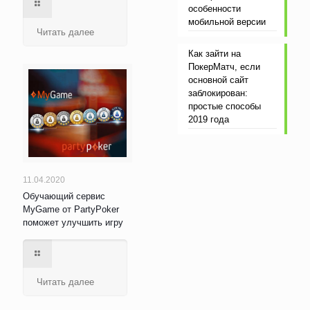
особенности
мобильной версии
Читать далее
Как зайти на
ПокерМатч, если
основной сайт
заблокирован:
простые способы
2019 года
11.04.2020
Обучающий сервис
MyGame от PartyPoker
поможет улучшить игру
Читать далее